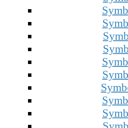
Symbo
Symbo
Symbo
Symbo
Symbo
Symbo
Symbo
Symbo
Symbo
Symbo